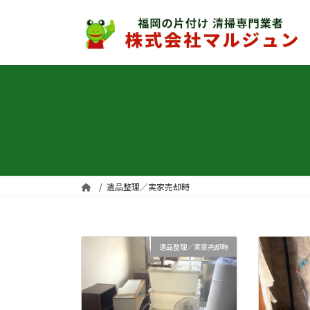
コ
ナ
ン
ビ
テ
ゲ
ン
ー
ツ
シ
へ
ョ
ス
ン
キ
に
ッ
移
プ
動
遺品整理／実家売却時
遺品整理／実家売却時