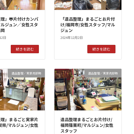
理』🐸片付けカンパ
「遺品整理」まるごとお片付
マルジュン／女性スタ
け/福岡市/女性スタッフ/マル
福岡
ジュン
12日
2024年12月2日
続きを読む
続きを読む
遺品整理／実家売却時
遺品整理／実家売却時
整理」まるごと実家片
遺品整理まるごとお片付け/
賀県/マルジュン/女性
福岡篠栗町/マルジュン/女性
フ
スタッフ