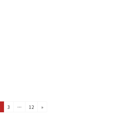
固
固
固
2
3
…
12
»
定
定
定
ペ
ペ
ペ
ー
ー
ー