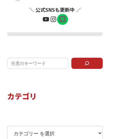
＼ 公式SNSも更新中 ／
ア
YouTube
Instagram
イ
コ
ン
リ
LINEで問い合わせ
ン
ク
カテゴリ
カテゴリー