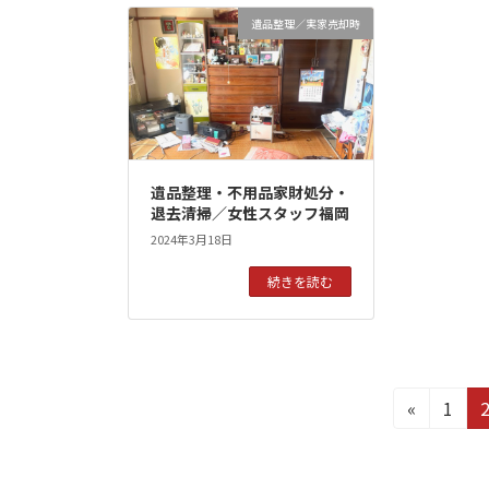
遺品整理／実家売却時
遺品整理・不用品家財処分・
退去清掃／女性スタッフ福岡
2024年3月18日
続きを読む
投
固
«
1
定
稿
ペ
ー