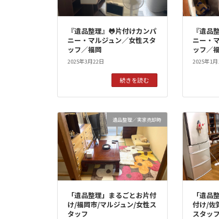
『遺品整理』🐸片付けカンパ
『遺品整
ニー・マルジュン／女性スタ
ニー・
ッフ／福岡
ッフ／
2025年3月22日
2025年1月
続きを読む
遺品整理／実家売却時
「遺品整理」まるごとお片付
「遺品
け/福岡市/マルジュン/女性ス
付け/佐
タッフ
スタッ