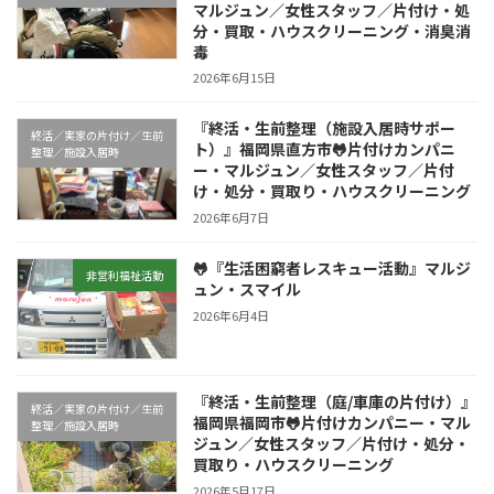
マルジュン／女性スタッフ／片付け・処
分・買取・ハウスクリーニング・消臭消
毒
2026年6月15日
『終活・生前整理（施設入居時サポー
終活／実家の片付け／生前
ト）』福岡県直方市🐸片付けカンパニ
整理／施設入居時
ー・マルジュン／女性スタッフ／片付
け・処分・買取り・ハウスクリーニング
2026年6月7日
🐸『生活困窮者レスキュー活動』マルジ
非営利福祉活動
ュン・スマイル
2026年6月4日
『終活・生前整理（庭/車庫の片付け）』
終活／実家の片付け／生前
福岡県福岡市🐸片付けカンパニー・マル
整理／施設入居時
ジュン／女性スタッフ／片付け・処分・
買取り・ハウスクリーニング
2026年5月17日