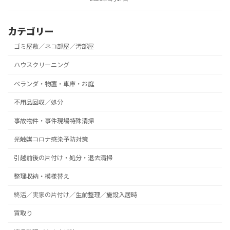
カテゴリー
ゴミ屋敷／ネコ部屋／汚部屋
ハウスクリーニング
ベランダ・物置・車庫・お庭
不用品回収／処分
事故物件・事件現場特殊清掃
光触媒コロナ感染予防対策
引越前後の片付け・処分・退去清掃
整理収納・模様替え
終活／実家の片付け／生前整理／施設入居時
買取り