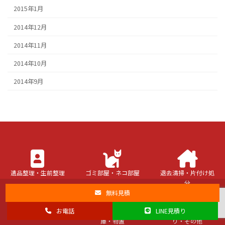
2015年1月
2014年12月
2014年11月
2014年10月
2014年9月
カ
カ
カ
ラ
ラ
ラ
遺品整理・生前整理
ゴミ部屋・ネコ部屋
退去清掃・片付け処
ム
ム
ム
分
リ
リ
リ
カ
カ
カ
無料見積
ン
ン
ン
ラ
ラ
ラ
ク
ク
ク
ハウスクリーニング
ベランダ・庭・車
不用品回収・買取
お電話
LINE見積り
ム
ム
ム
庫・物置
り・その他
リ
リ
リ