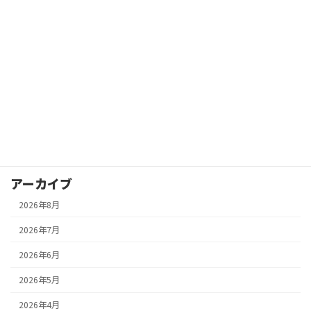
整理収納・模様替え
終活／実家の片付け／生前整理／施設入居時
買取り
遺品整理／実家売却時
非営利福祉活動
飲食店・事務所・倉庫
アーカイブ
2026年8月
2026年7月
2026年6月
2026年5月
2026年4月