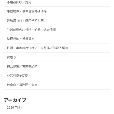
不用品回収／処分
事故物件・事件現場特殊清掃
光触媒コロナ感染予防対策
引越前後の片付け・処分・退去清掃
整理収納・模様替え
終活／実家の片付け／生前整理／施設入居時
買取り
遺品整理／実家売却時
非営利福祉活動
飲食店・事務所・倉庫
アーカイブ
2026年8月