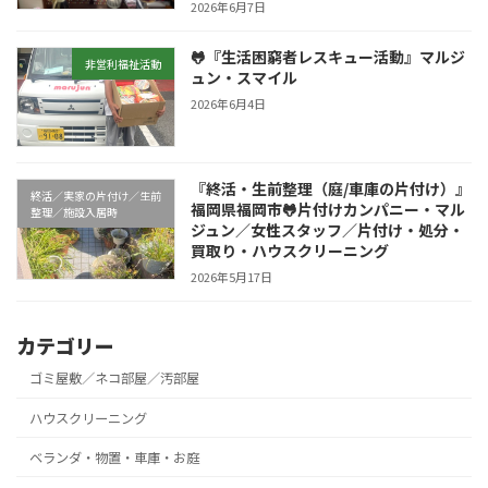
2026年6月7日
🐸『生活困窮者レスキュー活動』マルジ
非営利福祉活動
ュン・スマイル
2026年6月4日
『終活・生前整理（庭/車庫の片付け）』
終活／実家の片付け／生前
福岡県福岡市🐸片付けカンパニー・マル
整理／施設入居時
ジュン／女性スタッフ／片付け・処分・
買取り・ハウスクリーニング
2026年5月17日
カテゴリー
ゴミ屋敷／ネコ部屋／汚部屋
ハウスクリーニング
ベランダ・物置・車庫・お庭