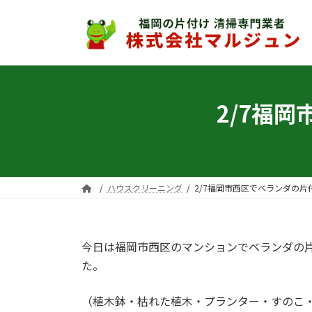
コ
ナ
ン
ビ
テ
ゲ
ン
ー
ツ
シ
へ
ョ
2/7福
ス
ン
キ
に
ッ
移
プ
動
ハウスクリーニング
2/7福岡市西区でベランダの
今日は福岡市西区のマンションでベランダの
た。
（植木鉢・枯れた植木・プランター・すのこ