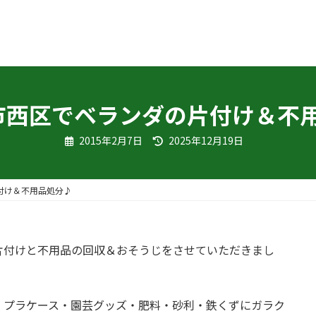
岡市西区でベランダの片付け＆不
最
2015年2月7日
2025年12月19日
終
更
新
日
時
片付け＆不用品処分♪
:
片付けと不用品の回収＆おそうじをさせていただきまし
・プラケース・園芸グッズ・肥料・砂利・鉄くずにガラク