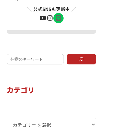
＼ 公式SNSも更新中 ／
ア
YouTube
Instagram
イ
コ
ン
リ
LINEで問い合わせ
ン
ク
カテゴリ
カテゴリー