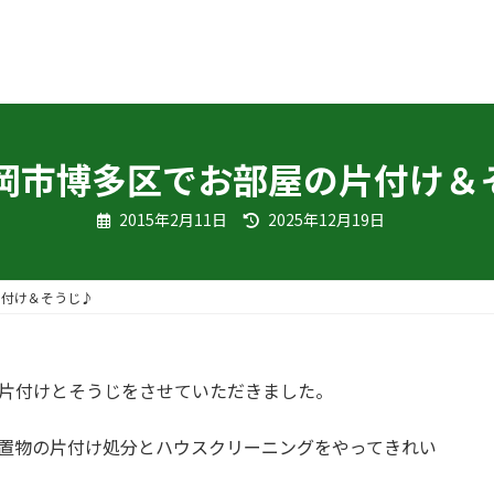
1福岡市博多区でお部屋の片付け＆
最
2015年2月11日
2025年12月19日
終
更
新
日
時
片付け＆そうじ♪
:
で片付けとそうじをさせていただきました。
放置物の片付け処分とハウスクリーニングをやってきれい