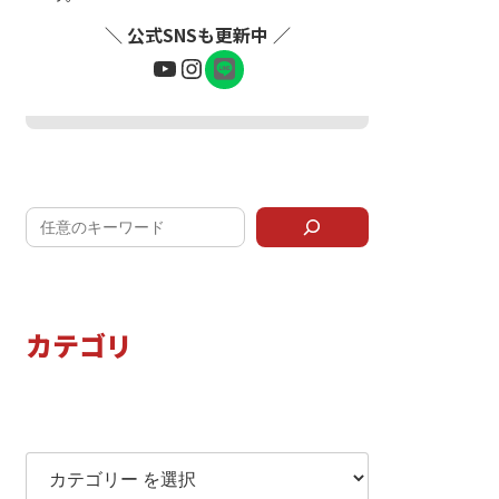
＼ 公式SNSも更新中 ／
ア
YouTube
Instagram
イ
コ
ン
リ
LINEで問い合わせ
ン
ク
カテゴリ
カテゴリー