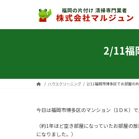
コ
ナ
ン
ビ
テ
ゲ
ン
ー
ツ
シ
へ
ョ
2/1
ス
ン
キ
に
ッ
移
プ
動
ハウスクリーニング
2/11福岡市博多区でお部屋の
今日は福岡市博多区のマンション（1ＤＫ）
（約1年ほど空き部屋になっていたお部屋の
になりました。）