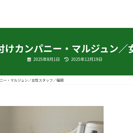
片付けカンパニー・マルジュン／
最
2025年8月1日
2025年12月19日
終
更
新
日
時
パニー・マルジュン／女性スタッフ／福岡
: