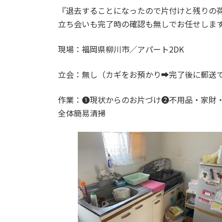
『退去することになったので片付けと残りの
立ち会いも完了時の確認も無しでお任せしま
現場：福岡県柳川市／アパート2DK
立会：無し（カギをお預かり➡完了後に郵送
作業：➊現状からのお片づけ➋不用品・家財
全体簡易清掃