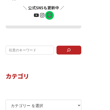
＼ 公式SNSも更新中 ／
ア
YouTube
Instagram
イ
コ
ン
リ
LINEで問い合わせ
ン
ク
カテゴリ
カテゴリー