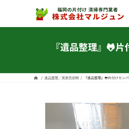
コ
ナ
ン
ビ
テ
ゲ
ン
ー
ツ
シ
へ
ョ
『遺品整理』🐸
ス
ン
キ
に
ッ
移
プ
動
遺品整理／実家売却時
『遺品整理』🐸片付けカン