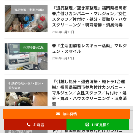
『遺品整理／空き家整理』福岡県福岡市
遺品整理／実家売却時
🐸片付けカンパニー・マルジュン／女性
スタッフ／片付け・処分・買取り・ハウ
スクリーニング・特殊清掃・消臭消毒
2026年6月21日
🐸『生活困窮者レスキュー活動』マルジ
非営利福祉活動
ュン・スマイル
2026年6月17日
『引越し処分・退去清掃・軽トラ1台運
引越前後の片付け・処分・
搬』福岡県福岡市🐸片付けカンパニー・
退去清掃
マルジュン／女性スタッフ／片付け・処
分・買取・ハウスクリーニング・消臭消
毒
2026年6月15日
無料見積
『終活・生前整理（施設入居時サポー
お電話
LINE見積り
終活／実家の片付け／生前
ト）』福岡県直方市🐸片付けカンパニ
整理／施設入居時